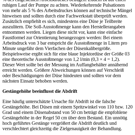
ruhigen Lauf der Pumpe zu achten. Wiederkehrende Pulsationen
von mehr als 5 % des Arbeitsdruckes können auf technische Mängel
hinweisen und sollten durch eine Fachwerkstatt überprüft werden.
Zusätzlich empfiehlt es sich, mindestens eine Düse je Teilbreite
auszulitern. Die Soll-Ausstoßmenge kann den Herstellerangaben
entnommen werden. Liegen diese nicht vor, kann eine einfache
Faustformel zur Orientierung herangezogen werden: Bei einem
Arbeitsdruck von 3 bar entspricht die Ausstoßmenge in Litern pro
Minute ungefähr dem Vierfachen der Düsenkalibergröße.
Beispielsweise ergibt sich für eine blaue Injektordüse der Größe 03
eine theoretische Ausstoßmenge von 1,2 l/min (0,3 × 4 = 1,2).
Dieser Wert sollte bei der Messung im Auffangbehälter annähernd
erreicht werden. Größere Abweichungen können auf Verschleiß
oder Beschädigungen der Düse hindeuten und sollten vor dem
nächsten Einsatz behoben werden.
Gestängehöhe beeinflusst die Abdrift
Eine häufig unterschätzte Ursache für Abdrift ist die falsche
Gestängehöhe. Bei Düsen mit einem Spritzwinkel von 110 bzw. 120
Grad und einem Düsenabstand von 50 cm beträgt die empfohlene
Gestängehöhe in der Regel 50 cm über dem Bestand. Ein unnötig
hoch geführtes Gestänge vergrößert die Abdrift deutlich und
verschlechtert gleichzeitig die Zielgenauigkeit der Behandlung.