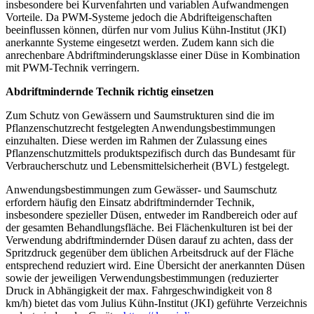
insbesondere bei Kurvenfahrten und variablen Aufwandmengen
Vorteile. Da PWM-Systeme jedoch die Abdrifteigenschaften
beeinflussen können, dürfen nur vom Julius Kühn-Institut (JKI)
anerkannte Systeme eingesetzt werden. Zudem kann sich die
anrechenbare Abdriftminderungsklasse einer Düse in Kombination
mit PWM-Technik verringern.
Abdriftmindernde Technik richtig einsetzen
Zum Schutz von Gewässern und Saumstrukturen sind die im
Pflanzenschutzrecht festgelegten Anwendungsbestimmungen
einzuhalten. Diese werden im Rahmen der Zulassung eines
Pflanzenschutzmittels produktspezifisch durch das Bundesamt für
Verbraucherschutz und Lebensmittelsicherheit (BVL) festgelegt.
Anwendungsbestimmungen zum Gewässer- und Saumschutz
erfordern häufig den Einsatz abdriftmindernder Technik,
insbesondere spezieller Düsen, entweder im Randbereich oder auf
der gesamten Behandlungsfläche. Bei Flächenkulturen ist bei der
Verwendung abdriftmindernder Düsen darauf zu achten, dass der
Spritzdruck gegenüber dem üblichen Arbeitsdruck auf der Fläche
entsprechend reduziert wird. Eine Übersicht der anerkannten Düsen
sowie der jeweiligen Verwendungsbestimmungen (reduzierter
Druck in Abhängigkeit der max. Fahrgeschwindigkeit von 8
km/h) bietet das vom Julius Kühn-Institut (JKI) geführte Verzeichnis