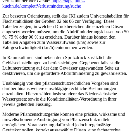
verlustmindernder Geräte:
https://daps.julius-
kuehn.de/komplettVerlustminderung/suche
Zur besseren Orientierung stellt das JKI zudem Universaltabellen für
Flachstrahldüsen der Größen 02 bis 06 zur Verfügung. Diese
Tabellen zeigen, in welchen Druckbereichen die einzelnen Düsen
eingesetzt werden müssen, um die Abdriftminderungsklassen von 50
%, 75 % oder 90 % zu erreichen. Darüber hinaus können den
Tabellen Angaben zum Wasseraufwand (l/ha) sowie zur
Fahrgeschwindigkeit (km/h) entnommen werden.
In Raumkulturen sind neben dem Spritzdruck zusätzlich die
Gebläseeinstellungen zu berücksichtigen. Gegebenenfalls ist die
Luftunterstützung auf der dem Gewässer zugewandten Seite zu
deaktivieren, um die geforderte Abdriftminderung zu gewährleisten.
Unabhängig von den pflanzenschutzrechtlichen Vorgaben sind
darüber hinaus weitere einschlägige rechtliche Bestimmungen
einzuhalten. Hierzu zählen insbesondere das Niedersächsische
Wassergesetz sowie die Konditionalitäten-Verordnung in ihrer
jeweils geltenden Fassung.
Moderne Pflanzenschutzgeräte können eine präzise, wirksame und
umweltschonende Ausbringung von Pflanzenschutzmitteln
ermöglichen. Voraussetzung dafür sind jedoch regelmäßige
Gerätekontrollen, korrekt ausgewählte Düsen, eine fachgerechte