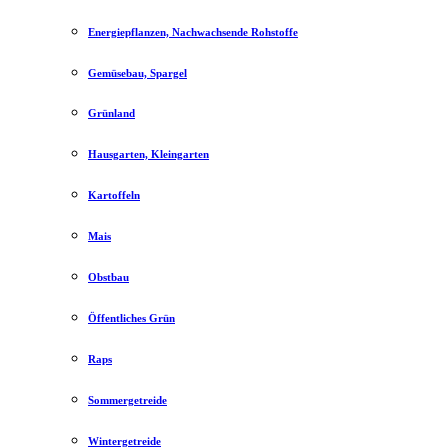
Energiepflanzen, Nachwachsende Rohstoffe
Gemüsebau, Spargel
Grünland
Hausgarten, Kleingarten
Kartoffeln
Mais
Obstbau
Öffentliches Grün
Raps
Sommergetreide
Wintergetreide