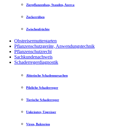
Zierpflanzenbau, Stauden, Azerca
Zuckerrüben
Zwischenfrüchte
Obstreisermuttergarten
Pflanzenschutzgeräte, Anwendungstechnik
Pflanzenschutzrecht
Sachkundenachweis
Schaderregerdiagnostik
Abiotische Schadensursachen
Pilzliche Schaderreger
Tierische Schaderreger
Unkräuter, Ungräser
Viren, Bakterien