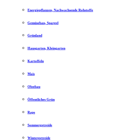
Energiepflanzen, Nachwachsende Rohstoffe
Gemüsebau, Spargel
Grünland
Hausgarten, Kleingarten
Kartoffeln
Mais
Obstbau
Öffentliches Grün
Raps
Sommergetreide
Wintergetreide