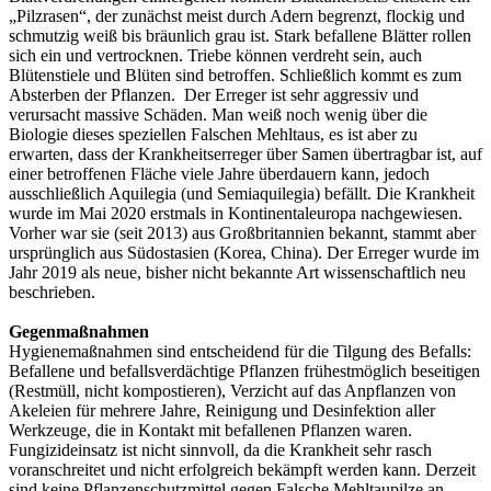
„Pilzrasen“, der zunächst meist durch Adern begrenzt, flockig und
schmutzig weiß bis bräunlich grau ist. Stark befallene Blätter rollen
sich ein und vertrocknen. Triebe können verdreht sein, auch
Blütenstiele und Blüten sind betroffen. Schließlich kommt es zum
Absterben der Pflanzen. Der Erreger ist sehr aggressiv und
verursacht massive Schäden. Man weiß noch wenig über die
Biologie dieses speziellen Falschen Mehltaus, es ist aber zu
erwarten, dass der Krankheitserreger über Samen übertragbar ist, auf
einer betroffenen Fläche viele Jahre überdauern kann, jedoch
ausschließlich Aquilegia (und Semiaquilegia) befällt. Die Krankheit
wurde im Mai 2020 erstmals in Kontinentaleuropa nachgewiesen.
Vorher war sie (seit 2013) aus Großbritannien bekannt, stammt aber
ursprünglich aus Südostasien (Korea, China). Der Erreger wurde im
Jahr 2019 als neue, bisher nicht bekannte Art wissenschaftlich neu
beschrieben.
Gegenmaßnahmen
Hygienemaßnahmen sind entscheidend für die Tilgung des Befalls:
Befallene und befallsverdächtige Pflanzen frühestmöglich beseitigen
(Restmüll, nicht kompostieren), Verzicht auf das Anpflanzen von
Akeleien für mehrere Jahre, Reinigung und Desinfektion aller
Werkzeuge, die in Kontakt mit befallenen Pflanzen waren.
Fungizideinsatz ist nicht sinnvoll, da die Krankheit sehr rasch
voranschreitet und nicht erfolgreich bekämpft werden kann. Derzeit
sind keine Pflanzenschutzmittel gegen Falsche Mehltaupilze an