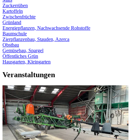
Zuckerrüben
Kartoffeln
Zwischenfrüchte
Grünland
Energiepflanzen, Nachwachsende Rohstoffe
Baumschule
Zierpflanzenbau, Stauden, Azerca
Obstbau
Gemüsebau, Spargel
Öffentliches Grün
Hausgarten, Kleingarten
Veranstaltungen