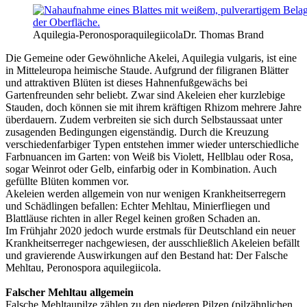
Aquilegia-Peronosporaquilegiicola
Dr. Thomas Brand
Die Gemeine oder Gewöhnliche Akelei, Aquilegia vulgaris, ist eine
in Mitteleuropa heimische Staude. Aufgrund der filigranen Blätter
und attraktiven Blüten ist dieses Hahnenfußgewächs bei
Gartenfreunden sehr beliebt. Zwar sind Akeleien eher kurzlebige
Stauden, doch können sie mit ihrem kräftigen Rhizom mehrere Jahre
überdauern. Zudem verbreiten sie sich durch Selbstaussaat unter
zusagenden Bedingungen eigenständig. Durch die Kreuzung
verschiedenfarbiger Typen entstehen immer wieder unterschiedliche
Farbnuancen im Garten: von Weiß bis Violett, Hellblau oder Rosa,
sogar Weinrot oder Gelb, einfarbig oder in Kombination. Auch
gefüllte Blüten kommen vor.
Akeleien werden allgemein von nur wenigen Krankheitserregern
und Schädlingen befallen: Echter Mehltau, Minierfliegen und
Blattläuse richten in aller Regel keinen großen Schaden an.
Im Frühjahr 2020 jedoch wurde erstmals für Deutschland ein neuer
Krankheitserreger nachgewiesen, der ausschließlich Akeleien befällt
und gravierende Auswirkungen auf den Bestand hat: Der Falsche
Mehltau, Peronospora aquilegiicola.
Falscher Mehltau allgemein
Falsche Mehltaupilze zählen zu den niederen Pilzen (pilzähnlichen