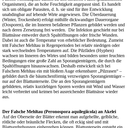
Organismen), die an hohe Feuchtigkeit angepasst sind. Es handelt
sich um obligate Parasiten, d. h. sie sind für ihre Entwicklung
unabdingbar auf lebende Wirte angewiesen. Die Überdauerung
(Winter, Trockenheit) erfolgt mithilfe dickwandiger Dauerorgane
(Oosporen), die im Inneren befallener Pflanzen gebildet werden und
nach deren Zersetzung frei werden. Die Infektion geschieht nur bei
Blattnässe entweder durch Spaltöffnungen oder frische Wunden.
Dabei ist auch die Temperatur von erheblicher Bedeutung. Zumeist
tritt Falscher Mehltau in Regenperioden bei relativ niedrigen oder
stark wechselnden Temperaturen auf. Die Pilzfäden (Hyphen)
wachsen im Inneren des Wirtes und bilden besonders unter feuchten
Bedingungen eine große Zahl an Sporangienträgern, die durch die
Spaltöffnungen hinauswachsen. Deshalb entwickelt sich bei
Falschem Mehltau ein mit bloßem Auge erkennbarer „Pilzrasen“ –
gebildet durch die bäumchenförmig verzweigten Sporangienträger –
nur auf der Blattunterseite. Die an den Sporangienträgern
gebildeten, relativ kurzlebigen Sporen werden mit Wind und Wasser
leicht verbreitet und keimen bei ausreichender Blattnässe wieder
aus.
Der Falsche Mehltau (Peronospora aquilegiicola) an Akelei
Auf der Oberseite der Blätter erkennt man aufgehellte, gelbliche,
rötliche oder bräunliche Flecken, die oft eckig sind und mit
Blattverdrehungen einhergehen können. Blattunterseits entsteht ein