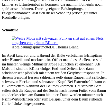
kann es zu Ertragseinbußen kommen, die auch im Folgejahr noch
spürbar sein können. Durch geeignete Bekämpfungs- und
Pflegemaßnahmen lässt sich dieser Schädling jedoch gut unter
Kontrolle bringen.
Schadbild
Apfelbaumgespinstmotte
Dr. Thomas Brand
Im April kurz vor und während der Blüte verbräunen Blattspitzen
oder Blattteile und trocknen ein. Öffnet man diese Stellen, so sind
im Inneren wenige Millimeter große Räupchen zu erkennen. Ab
Mai/Juni sind die Blätter einiger End- und Seitentriebe dann
scheinbar sehr plötzlich mit einem weißen Gespinst umsponnen. In
diesem Gespinst fressen zahlreiche gelb-graue Raupen mit seitlichen
schwarzen Flecken und schwarzem Kopf. Bei Extrembefall kann es
zu komplettem Kahlfraß des Baumes kommen. Bei starkem Befall
seilen sich die Raupen auf der Suche nach neuem Futter vom Baum
ab oder kriechen am Stamm hinunter. Dann werden mitunter auch
Nicht-Wirtspflanzen oder zum Beispiel unter dem Baum stehende
Gartenbänke eingesponnen.