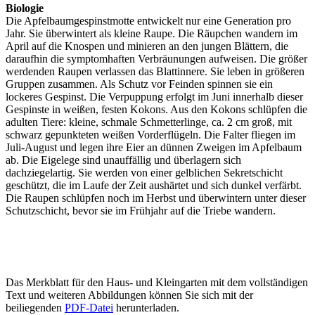
Biologie
Die Apfelbaumgespinstmotte entwickelt nur eine Generation pro
Jahr. Sie überwintert als kleine Raupe. Die Räupchen wandern im
April auf die Knospen und minieren an den jungen Blättern, die
daraufhin die symptomhaften Verbräunungen aufweisen. Die größer
werdenden Raupen verlassen das Blattinnere. Sie leben in größeren
Gruppen zusammen. Als Schutz vor Feinden spinnen sie ein
lockeres Gespinst. Die Verpuppung erfolgt im Juni innerhalb dieser
Gespinste in weißen, festen Kokons. Aus den Kokons schlüpfen die
adulten Tiere: kleine, schmale Schmetterlinge, ca. 2 cm groß, mit
schwarz gepunkteten weißen Vorderflügeln. Die Falter fliegen im
Juli-August und legen ihre Eier an dünnen Zweigen im Apfelbaum
ab. Die Eigelege sind unauffällig und überlagern sich
dachziegelartig. Sie werden von einer gelblichen Sekretschicht
geschützt, die im Laufe der Zeit aushärtet und sich dunkel verfärbt.
Die Raupen schlüpfen noch im Herbst und überwintern unter dieser
Schutzschicht, bevor sie im Frühjahr auf die Triebe wandern.
Das Merkblatt für den Haus- und Kleingarten mit dem vollständigen
Text und weiteren Abbildungen können Sie sich mit der
beiliegenden
PDF-Datei
herunterladen.