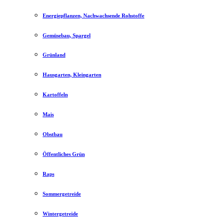
Energiepflanzen, Nachwachsende Rohstoffe
Gemüsebau, Spargel
Grünland
Hausgarten, Kleingarten
Kartoffeln
Mais
Obstbau
Öffentliches Grün
Raps
Sommergetreide
Wintergetreide