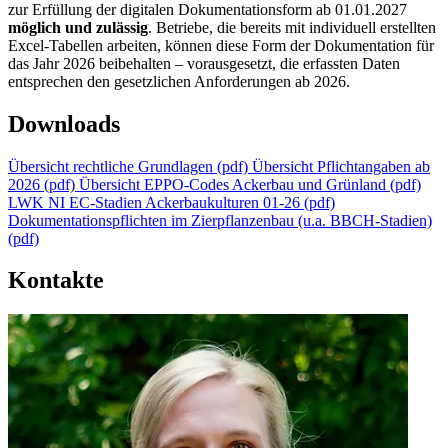
zur Erfüllung der digitalen Dokumentationsform ab 01.01.2027
möglich und zulässig
. Betriebe, die bereits mit individuell erstellten
Excel-Tabellen arbeiten, können diese Form der Dokumentation für
das Jahr 2026 beibehalten – vorausgesetzt, die erfassten Daten
entsprechen den gesetzlichen Anforderungen ab 2026.
Downloads
Übersicht rechtliche Grundlagen (pdf)
Übersicht Pflichtangaben ab
2026 (pdf)
Übersicht EPPO-Codes Ackerbau und Grünland (pdf)
LWK NI EC-Stadien Ackerbaukulturen 01-26 (pdf)
Dokumentationspflichten im Zierpflanzenbau (u.a. BBCH-Stadien)
(pdf)
Kontakte