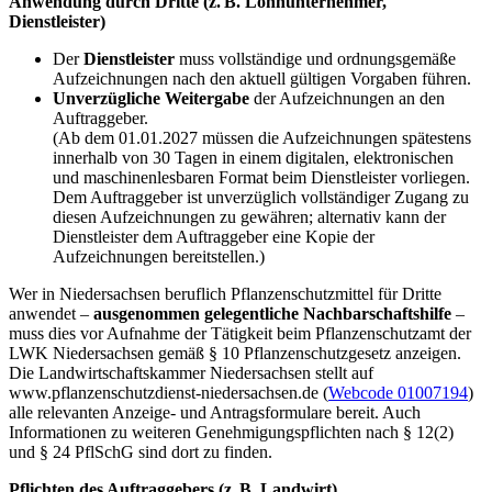
Anwendung durch Dritte (z. B. Lohnunternehmer,
Dienstleister)
Der
Dienstleister
muss vollständige und ordnungsgemäße
Aufzeichnungen nach den aktuell gültigen Vorgaben führen.
Unverzügliche Weitergabe
der Aufzeichnungen an den
Auftraggeber.
(Ab dem 01.01.2027 müssen die Aufzeichnungen spätestens
innerhalb von 30 Tagen in einem digitalen, elektronischen
und maschinenlesbaren Format beim Dienstleister vorliegen.
Dem Auftraggeber ist unverzüglich vollständiger Zugang zu
diesen Aufzeichnungen zu gewähren; alternativ kann der
Dienstleister dem Auftraggeber eine Kopie der
Aufzeichnungen bereitstellen.)
Wer in Niedersachsen beruflich Pflanzenschutzmittel für Dritte
anwendet –
ausgenommen gelegentliche Nachbarschaftshilfe
–
muss dies vor Aufnahme der Tätigkeit beim Pflanzenschutzamt der
LWK Niedersachsen gemäß § 10 Pflanzenschutzgesetz anzeigen.
Die Landwirtschaftskammer Niedersachsen stellt auf
www.pflanzenschutzdienst-niedersachsen.de (
Webcode 01007194
)
alle relevanten Anzeige- und Antragsformulare bereit. Auch
Informationen zu weiteren Genehmigungspflichten nach § 12(2)
und § 24 PflSchG sind dort zu finden.
Pflichten des Auftraggebers (z. B. Landwirt)