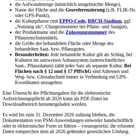
die Aufwandmenge (tatsächlich ausgebrachte Menge),
Name der Fläche und die
Georeferenzierung
(z.B. FLIK-Nr.
oder GPS-Punkt),
die Kulturpflanze (mit
EPPO-Code
,
BBCH-Stadium
,
ggf.
„Nutzung als“, Chargennummer bei Pflanz- und Saatgut),
der Produktname und die
Zulassungsnummer
des
Pflanzenschutzmittels,
die Größe der behandelten Fläche oder Menge des
behandelten Saat- bzw. Pflanzgutes.
Besonderheiten:
Jede behandelte Kultur gilt als Schlag, bei
Kulturen im satzweisen Anbausystem (unterschiedliches
Saat-, Pflanzdatum) zählt jeder Satz als separate Kultur.
Bei
Flächen nach § 12 und § 17 PflSchG
sind Adressen und
Weg- bzw. Gleisabschnitt immer in Verbindung mit GPS-
Koordinaten anzugeben.
Eine Übersicht der Pflichtangaben für die elektronische
Aufzeichnungspflicht ab 2026 kann als PDF-Datei im
Downloadbereich heruntergeladen werden.
Es wird bis zum 31. Dezember 2026 zulässig bleiben, die
Dokumentation von PSM-Anwendungen entweder handschriftlich
oder in elektronischer Form zu führen – vorausgesetzt, die erfassten
Daten entsprechen dem ab 2026 geltenden gesetzlichen Umfang.