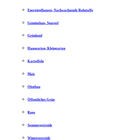
Energiepflanzen, Nachwachsende Rohstoffe
Gemüsebau, Spargel
Grünland
Hausgarten, Kleingarten
Kartoffeln
Mais
Obstbau
Öffentliches Grün
Raps
Sommergetreide
Wintergetreide