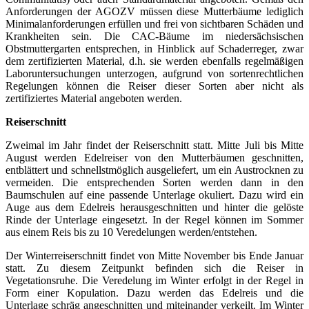
Anforderungen der AGOZV müssen diese Mutterbäume lediglich
Minimalanforderungen erfüllen und frei von sichtbaren Schäden und
Krankheiten sein. Die CAC-Bäume im niedersächsischen
Obstmuttergarten entsprechen, in Hinblick auf Schaderreger, zwar
dem zertifizierten Material, d.h. sie werden ebenfalls regelmäßigen
Laboruntersuchungen unterzogen, aufgrund von sortenrechtlichen
Regelungen können die Reiser dieser Sorten aber nicht als
zertifiziertes Material angeboten werden.
Reiserschnitt
Zweimal im Jahr findet der Reiserschnitt statt. Mitte Juli bis Mitte
August werden Edelreiser von den Mutterbäumen geschnitten,
entblättert und schnellstmöglich ausgeliefert, um ein Austrocknen zu
vermeiden. Die entsprechenden Sorten werden dann in den
Baumschulen auf eine passende Unterlage okuliert. Dazu wird ein
Auge aus dem Edelreis herausgeschnitten und hinter die gelöste
Rinde der Unterlage eingesetzt. In der Regel können im Sommer
aus einem Reis bis zu 10 Veredelungen werden/entstehen.
Der Winterreiserschnitt findet von Mitte November bis Ende Januar
statt. Zu diesem Zeitpunkt befinden sich die Reiser in
Vegetationsruhe. Die Veredelung im Winter erfolgt in der Regel in
Form einer Kopulation. Dazu werden das Edelreis und die
Unterlage schräg angeschnitten und miteinander verkeilt. Im Winter