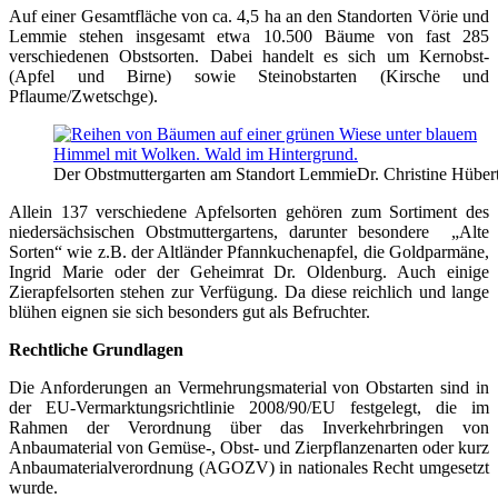
Auf einer Gesamtfläche von ca. 4,5 ha an den Standorten Vörie und
Lemmie stehen insgesamt etwa 10.500 Bäume von fast 285
verschiedenen Obstsorten. Dabei handelt es sich um Kernobst-
(Apfel und Birne) sowie Steinobstarten (Kirsche und
Pflaume/Zwetschge).
Der Obstmuttergarten am Standort Lemmie
Dr. Christine Hüber
Allein 137 verschiedene Apfelsorten gehören zum Sortiment des
niedersächsischen Obstmuttergartens, darunter besondere „Alte
Sorten“ wie z.B. der Altländer Pfannkuchenapfel, die Goldparmäne,
Ingrid Marie oder der Geheimrat Dr. Oldenburg. Auch einige
Zierapfelsorten stehen zur Verfügung. Da diese reichlich und lange
blühen eignen sie sich besonders gut als Befruchter.
Rechtliche Grundlagen
Die Anforderungen an Vermehrungsmaterial von Obstarten sind in
der EU-Vermarktungsrichtlinie 2008/90/EU festgelegt, die im
Rahmen der Verordnung über das Inverkehrbringen von
Anbaumaterial von Gemüse-, Obst- und Zierpflanzenarten oder kurz
Anbaumaterialverordnung (AGOZV) in nationales Recht umgesetzt
wurde.