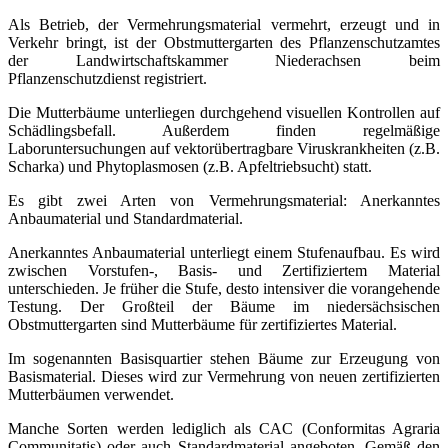
Als Betrieb, der Vermehrungsmaterial vermehrt, erzeugt und in
Verkehr bringt, ist der Obstmuttergarten des Pflanzenschutzamtes
der Landwirtschaftskammer Niederachsen beim
Pflanzenschutzdienst registriert.
Die Mutterbäume unterliegen durchgehend visuellen Kontrollen auf
Schädlingsbefall. Außerdem finden regelmäßige
Laboruntersuchungen auf vektorübertragbare Viruskrankheiten (z.B.
Scharka) und Phytoplasmosen (z.B. Apfeltriebsucht) statt.
Es gibt zwei Arten von Vermehrungsmaterial: Anerkanntes
Anbaumaterial und Standardmaterial.
Anerkanntes Anbaumaterial unterliegt einem Stufenaufbau. Es wird
zwischen Vorstufen-, Basis- und Zertifiziertem Material
unterschieden. Je früher die Stufe, desto intensiver die vorangehende
Testung. Der Großteil der Bäume im niedersächsischen
Obstmuttergarten sind Mutterbäume für zertifiziertes Material.
Im sogenannten Basisquartier stehen Bäume zur Erzeugung von
Basismaterial. Dieses wird zur Vermehrung von neuen zertifizierten
Mutterbäumen verwendet.
Manche Sorten werden lediglich als CAC (Conformitas Agraria
Communitatis) oder auch Standardmaterial angeboten. Gemäß den