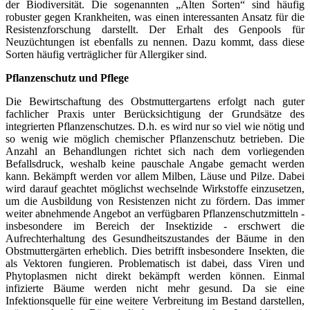
der Biodiversität. Die sogenannten „Alten Sorten“ sind häufig
robuster gegen Krankheiten, was einen interessanten Ansatz für die
Resistenzforschung darstellt. Der Erhalt des Genpools für
Neuzüchtungen ist ebenfalls zu nennen. Dazu kommt, dass diese
Sorten häufig verträglicher für Allergiker sind.
Pflanzenschutz und Pflege
Die Bewirtschaftung des Obstmuttergartens erfolgt nach guter
fachlicher Praxis unter Berücksichtigung der Grundsätze des
integrierten Pflanzenschutzes. D.h. es wird nur so viel wie nötig und
so wenig wie möglich chemischer Pflanzenschutz betrieben. Die
Anzahl an Behandlungen richtet sich nach dem vorliegenden
Befallsdruck, weshalb keine pauschale Angabe gemacht werden
kann. Bekämpft werden vor allem Milben, Läuse und Pilze. Dabei
wird darauf geachtet möglichst wechselnde Wirkstoffe einzusetzen,
um die Ausbildung von Resistenzen nicht zu fördern. Das immer
weiter abnehmende Angebot an verfügbaren Pflanzenschutzmitteln -
insbesondere im Bereich der Insektizide - erschwert die
Aufrechterhaltung des Gesundheitszustandes der Bäume in den
Obstmuttergärten erheblich. Dies betrifft insbesondere Insekten, die
als Vektoren fungieren. Problematisch ist dabei, dass Viren und
Phytoplasmen nicht direkt bekämpft werden können. Einmal
infizierte Bäume werden nicht mehr gesund. Da sie eine
Infektionsquelle für eine weitere Verbreitung im Bestand darstellen,