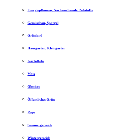
Energiepflanzen, Nachwachsende Rohstoffe
Gemüsebau, Spargel
Grünland
Hausgarten, Kleingarten
Kartoffeln
Mais
Obstbau
Öffentliches Grün
Raps
Sommergetreide
Wintergetreide