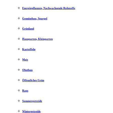
Energiepflanzen, Nachwachsende Rohstoffe
Gemüsebau, Spargel
Grünland
Hausgarten, Kleingarten
Kartoffeln
Mais
Obstbau
Öffentliches Grün
Raps
Sommergetreide
Wintergetreide