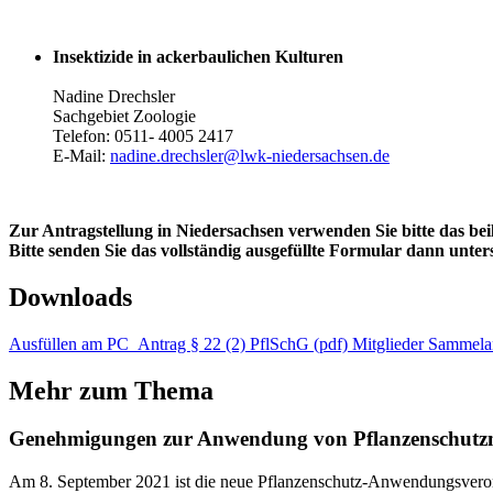
Insektizide in ackerbaulichen Kulturen
Nadine Drechsler
Sachgebiet Zoologie
Telefon: 0511- 4005 2417
E-Mail:
nadine.drechsler@lwk-niedersachsen.de
Zur Antragstellung in Niedersachsen verwenden Sie bitte das be
Bitte senden Sie das vollständig ausgefüllte Formular dann unte
Downloads
Ausfüllen am PC_Antrag § 22 (2) PflSchG (pdf)
Mitglieder Sammelan
Mehr zum Thema
Genehmigungen zur Anwendung von Pflanzenschutzmi
Am 8. September 2021 ist die neue Pflanzenschutz-Anwendungsverord