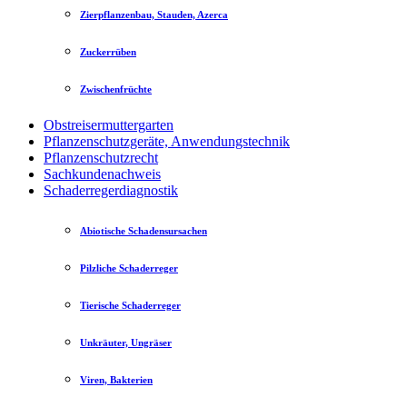
Zierpflanzenbau, Stauden, Azerca
Zuckerrüben
Zwischenfrüchte
Obstreisermuttergarten
Pflanzenschutzgeräte, Anwendungstechnik
Pflanzenschutzrecht
Sachkundenachweis
Schaderregerdiagnostik
Abiotische Schadensursachen
Pilzliche Schaderreger
Tierische Schaderreger
Unkräuter, Ungräser
Viren, Bakterien