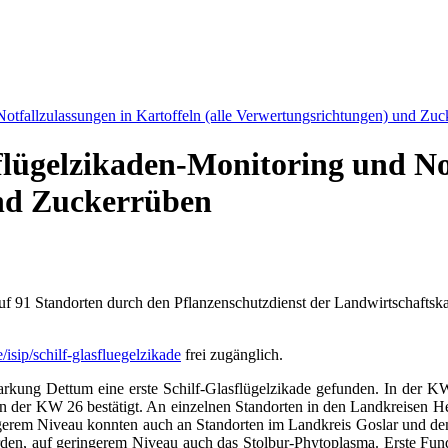
Notfallzulassungen in Kartoffeln (alle Verwertungsrichtungen) und Zu
flügelzikaden-Monitoring und No
und Zuckerrüben
n auf 91 Standorten durch den Pflanzenschutzdienst der Landwirtscha
isip/schilf-glasfluegelzikade
frei zugänglich.
rkung Dettum eine erste Schilf-Glasflügelzikade gefunden. In der K
 der KW 26 bestätigt. An einzelnen Standorten in den Landkreisen H
gerem Niveau konnten auch an Standorten im Landkreis Goslar und dem
, auf geringerem Niveau auch das Stolbur-Phytoplasma. Erste Funde g