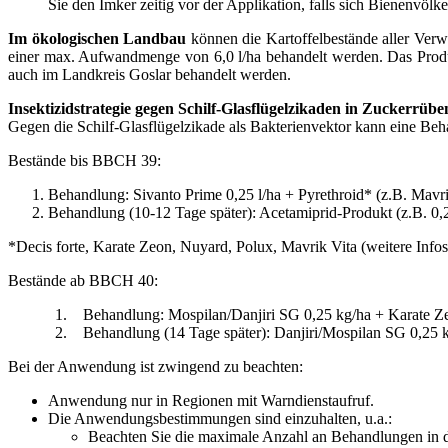
Sie den Imker zeitig vor der Applikation, falls sich Bienenvöl
Im ökologischen Landbau
können die Kartoffelbestände aller Ver
einer max. Aufwandmenge von 6,0 l/ha behandelt werden. Das Produ
auch im Landkreis Goslar behandelt werden.
Insektizidstrategie gegen Schilf-Glasflügelzikaden in Zuckerrübe
Gegen die Schilf-Glasflügelzikade als Bakterienvektor kann eine Be
Bestände bis BBCH 39:
Behandlung: Sivanto Prime 0,25 l/ha + Pyrethroid* (z.B. Mavrik
Behandlung (10-12 Tage später): Acetamiprid-Produkt (z.B. 0,2
*Decis forte, Karate Zeon, Nuyard, Polux, Mavrik Vita (weitere Info
Bestände ab BBCH 40:
1. Behandlung: Mospilan/Danjiri SG 0,25 kg/ha + Karate Ze
2. Behandlung (14 Tage später): Danjiri/Mospilan SG 0,25 k
Bei der Anwendung ist zwingend zu beachten:
Anwendung nur in Regionen mit Warndienstaufruf.
Die Anwendungsbestimmungen sind einzuhalten, u.a.:
Beachten Sie die maximale Anzahl an Behandlungen in de