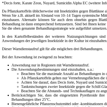
*Decis forte, Karate Zeon, Nuyard, Sumicidin Alpha EC (
weitere Inf
Da Pflanzkartoffeln üblicherweise mit Insektiziden gegen Blattläuse a
Wenn Sie z.B. aktuell im Abstand von 10–14 Tagen systemische Mitte
einzubauen. Alternativ können Sie auch dem ohnehin gegen Blattlä
Behandlung ist dann entsprechend fortzusetzen. Sind bei Ihnen keine
Sie die oben genannte Behandlungsstrategie wie aufgeführt umsetzen
In den Kartoffelbeständen der weiteren Nutzungsrichtungen sind
Anwendungen der jeweiligen Insektizide in der Kultur ist einzuhalten
Dieser Warndienstaufruf gilt für alle möglichen drei Behandlungen.
Bei der Anwendung ist zwingend zu beachten:
Anwendung nur in Regionen mit Warndienstaufruf.
Die Anwendungsbestimmungen sind einzuhalten, u.a.:
Beachten Sie die maximale Anzahl an Behandlungen in de
Als Pflanzkartoffeln gelten nur Vermehrungsflächen di
Achten Sie darauf, dass Decis forte, Nuyard und Sumic
Tankmischungen zweier Insektizide gegen die Schilf-Glasf
Beachten Sie die Abstands- und Technikauflagen zu a
Berücksichtigen Sie, dass die eingesetzten Pyrethroide ihr
Behandlungen über 25°C.
Bienengefährliche Pflanzenschutzmittel oder -kombinationen 