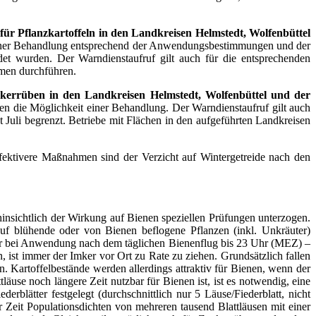
 für Pflanzkartoffeln in den Landkreisen Helmstedt, Wolfenbüttel
t einer Behandlung entsprechend der Anwendungsbestimmungen und der
et wurden. Der Warndienstaufruf gilt auch für die entsprechenden
hmen durchführen.
uckerrüben in den Landkreisen Helmstedt, Wolfenbüttel und der
en die Möglichkeit einer Behandlung. Der Warndienstaufruf gilt auch
Juli begrenzt. Betriebe mit Flächen in den aufgeführten Landkreisen
effektivere Maßnahmen sind der Verzicht auf Wintergetreide nach den
insichtlich der Wirkung auf Bienen speziellen Prüfungen unterzogen.
auf blühende oder von Bienen beflogene Pflanzen (inkl. Unkräuter)
außer bei Anwendung nach dem täglichen Bienenflug bis 23 Uhr (MEZ) –
 ist immer der Imker vor Ort zu Rate zu ziehen. Grundsätzlich fallen
. Kartoffelbestände werden allerdings attraktiv für Bienen, wenn der
se noch längere Zeit nutzbar für Bienen ist, ist es notwendig, eine
rblätter festgelegt (durchschnittlich nur 5 Läuse/Fiederblatt, nicht
r Zeit Populationsdichten von mehreren tausend Blattläusen mit einer