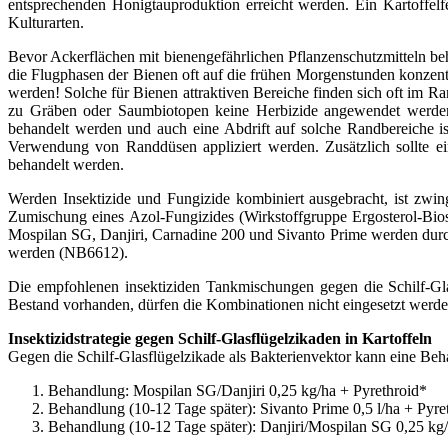
entsprechenden Honigtauproduktion erreicht werden. Ein Kartoffelfe
Kulturarten.
Bevor Ackerflächen mit bienengefährlichen Pflanzenschutzmitteln beh
die Flugphasen der Bienen oft auf die frühen Morgenstunden konzent
werden! Solche für Bienen attraktiven Bereiche finden sich oft im 
zu Gräben oder Saumbiotopen keine Herbizide angewendet werden k
behandelt werden und auch eine Abdrift auf solche Randbereiche is
Verwendung von Randdüsen appliziert werden. Zusätzlich sollte ei
behandelt werden.
Werden Insektizide und Fungizide kombiniert ausgebracht, ist zwin
Zumischung eines Azol-Fungizides (Wirkstoffgruppe Ergosterol-Bi
Mospilan SG, Danjiri, Carnadine 200 und Sivanto Prime werden durch
werden (NB6612).
Die empfohlenen insektiziden Tankmischungen gegen die Schilf-Glas
Bestand vorhanden, dürfen die Kombinationen nicht eingesetzt werden
Insektizidstrategie gegen Schilf-Glasflügelzikaden in Kartoffeln
Gegen die Schilf-Glasflügelzikade als Bakterienvektor kann eine Beh
Behandlung:
Mospilan SG/Danjiri 0,25 kg/ha + Pyrethroid*
Behandlung (10-12 Tage später):
Sivanto Prime 0,5 l/ha + Pyre
Behandlung (10-12 Tage später): Danjiri/Mospilan SG 0,25 kg