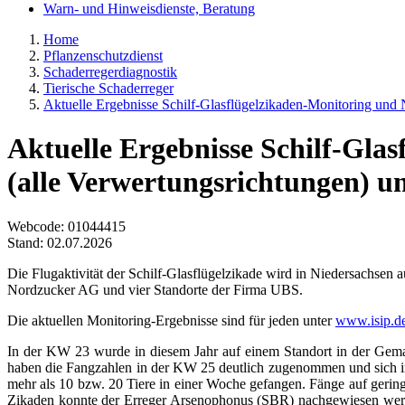
Warn- und Hinweisdienste, Beratung
Home
Pflanzenschutzdienst
Schaderregerdiagnostik
Tierische Schaderreger
Aktuelle Ergebnisse Schilf-Glasflügelzikaden-Monitoring und 
Aktuelle Ergebnisse Schilf-Glas
(alle Verwertungsrichtungen) 
Webcode
: 01044415
Stand: 02.07.2026
Die Flugaktivität der Schilf-Glasflügelzikade wird in Niedersachse
Nordzucker AG und vier Standorte der Firma UBS.
Die aktuellen Monitoring-Ergebnisse sind für jeden unter
www.isip.de/
In der KW 23 wurde in diesem Jahr auf einem Standort in der Gema
haben die Fangzahlen in der KW 25 deutlich zugenommen und sich in
mehr als 10 bzw. 20 Tiere in einer Woche gefangen. Fänge auf gerin
Zikaden konnte der Erreger Arsenophonus (SBR) nachgewiesen werden