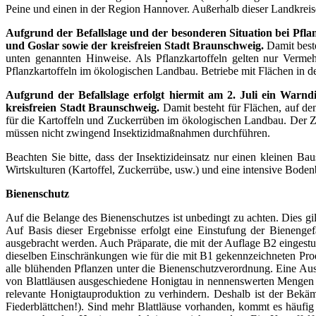
Peine und einen in der Region Hannover. Außerhalb dieser Landkreise 
Aufgrund der Befallslage und der besonderen Situation bei Pflan
und Goslar sowie der kreisfreien Stadt Braunschweig.
Damit best
unten genannten Hinweise.
Als Pflanzkartoffeln gelten nur Verm
Pflanzkartoffeln im ökologischen Landbau. Betriebe mit Flächen in
Aufgrund der Befallslage
erfolgt hiermit am 2. Juli ein Warn
kreisfreien Stadt Braunschweig.
Damit besteht für Flächen, auf d
für die Kartoffeln und Zuckerrüben im ökologischen Landbau. Der Ze
müssen nicht zwingend Insektizidmaßnahmen durchführen.
Beachten Sie bitte, dass der Insektizideinsatz nur einen kleinen B
Wirtskulturen (Kartoffel, Zuckerrübe, usw.) und eine intensive Boden
Bienenschutz
Auf die Belange des Bienenschutzes ist unbedingt zu achten. Dies g
Auf Basis dieser Ergebnisse erfolgt eine Einstufung der Bienenge
ausgebracht werden. Auch Präparate, die mit der Auflage B2 eingestu
dieselben Einschränkungen wie für die mit B1 gekennzeichneten Produ
alle blühenden Pflanzen unter die Bienenschutzverordnung. Eine Ausn
von Blattläusen ausgeschiedene Honigtau in nennenswerten Mengen vo
relevante Honigtauproduktion zu verhindern. Deshalb ist der Bekämpf
Fiederblättchen!). Sind mehr Blattläuse vorhanden, kommt es häufig 