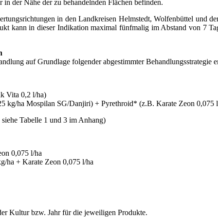
ker in der Nähe der zu behandelnden Flächen befinden.
wertungsrichtungen in den Landkreisen Helmstedt, Wolfenbüttel und d
kt kann in dieser Indikation maximal fünfmalig im Abstand von 7 Ta
n
handlung auf Grundlage folgender abgestimmter Behandlungsstrategie e
 Vita 0,2 l/ha)
5 kg/ha Mospilan SG/Danjiri) + Pyrethroid* (z.B. Karate Zeon 0,075 l
s siehe Tabelle 1 und 3 im Anhang)
on 0,075 l/ha
g/ha + Karate Zeon 0,075 l/ha
r Kultur bzw. Jahr für die jeweiligen Produkte.