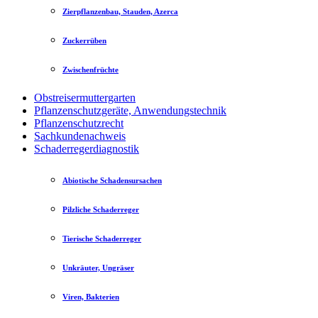
Zierpflanzenbau, Stauden, Azerca
Zuckerrüben
Zwischenfrüchte
Obstreisermuttergarten
Pflanzenschutzgeräte, Anwendungstechnik
Pflanzenschutzrecht
Sachkundenachweis
Schaderregerdiagnostik
Abiotische Schadensursachen
Pilzliche Schaderreger
Tierische Schaderreger
Unkräuter, Ungräser
Viren, Bakterien