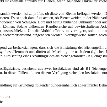
ld ist ebenfalls attraktiv für Bienen, wenn blühende Unkräuter vorh
andelt werden, ist zu prüfen, ob diese von Bienen beflogen werden. Da
rieren. Es ist auch darauf zu achten, ob Bienenweiden in der Nähe v
Randbereich von Schlägen. Dort sind häufig blühende Unkräuter oder au
önnen. Solche blühenden Randbereiche auf bewirtschafteten Ackerf
t auszuschließen. Um die Abdrift effektiv zu verringern, sollte unmi
n Sicherheitsabstand eingehalten werden. Vorzugsweise sollten sol
gend zu berücksichtigen, dass sich die Einstufung der Bienengefährd
osynthese-Hemmer) und dürfen als Mischung nur nach dem täglichen B
 Zumischung eines Azolfungizides als bienengefährlich (B1) eingestuf
flügelziade, bestehend aus zwei Insektiziden sind als B1 (bienenge
. In diesen Fällen können die zur Verfügung stehenden Insektizide nu
andlung auf Grundlage folgender bundeseinheitlich abgestimmter Behan
throid*
/ha