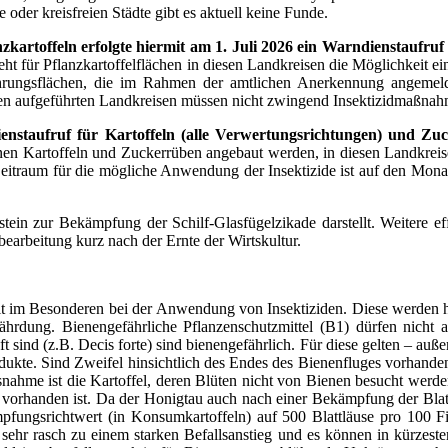
oder kreisfreien Städte gibt es aktuell keine Funde.
zkartoffeln erfolgte hiermit am 1. Juli 2026 ein Warndienstaufruf
eht für Pflanzkartoffelflächen in diesen Landkreisen die Möglichkei
ehrungsflächen, die im Rahmen der amtlichen Anerkennung angemeld
 den aufgeführten Landkreisen müssen nicht zwingend Insektizidmaßna
dienstaufruf für Kartoffeln (alle Verwertungsrichtungen) und Z
enen Kartoffeln und Zuckerrüben angebaut werden, in diesen Landkreis
itraum für die mögliche Anwendung der Insektizide ist auf den Monat 
austein zur Bekämpfung der Schilf-Glasfügelzikade darstellt. Weitere 
bearbeitung kurz nach der Ernte der Wirtskultur.
ilt im Besonderen bei der Anwendung von Insektiziden. Diese werden h
fährdung. Bienengefährliche Pflanzenschutzmittel (B1) dürfen nicht 
ft sind (z.B. Decis forte) sind bienengefährlich. Für diese gelten – 
kte. Sind Zweifel hinsichtlich des Endes des Bienenfluges vorhanden,
ahme ist die Kartoffel, deren Blüten nicht von Bienen besucht werden
rhanden ist. Da der Honigtau auch nach einer Bekämpfung der Blattläu
ungsrichtwert (in Konsumkartoffeln) auf 500 Blattläuse pro 100 Fiede
sehr rasch zu einem starken Befallsanstieg und es können in kürzeste