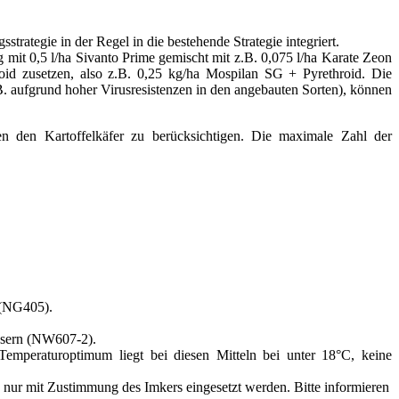
trategie in der Regel in die bestehende Strategie integriert.
mit 0,5 l/ha Sivanto Prime gemischt mit z.B. 0,075 l/ha Karate Zeon
roid zusetzen, also z.B. 0,25 kg/ha Mospilan SG + Pyrethroid. Die
B. aufgrund hoher Virusresistenzen in den angebauten Sorten), können
en den Kartoffelkäfer zu berücksichtigen. Die maximale Zahl der
 (NG405).
ssern (NW607-2).
Temperaturoptimum liegt bei diesen Mitteln bei unter 18°C, keine
 nur mit Zustimmung des Imkers eingesetzt werden.
Bitte informieren