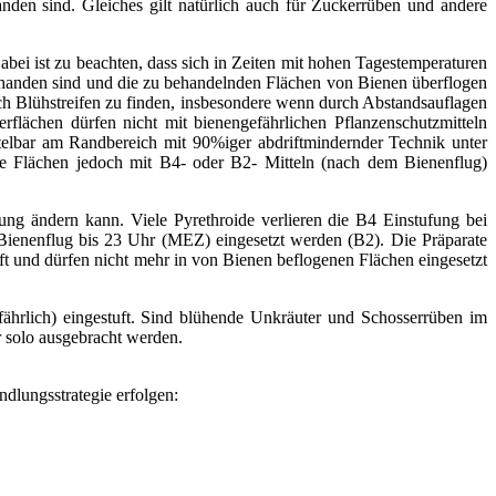
anden sind. Gleiches gilt natürlich auch für Zuckerrüben und andere
bei ist zu beachten, dass sich in Zeiten mit hohen Tagestemperaturen
orhanden sind und die zu behandelnden Flächen von Bienen überflogen
ch Blühstreifen zu finden, insbesondere wenn durch Abstandsauflagen
lächen dürfen nicht mit bienengefährlichen Pflanzenschutzmitteln
ttelbar am Randbereich mit 90%iger abdriftmindernder Technik unter
che Flächen jedoch mit B4- oder B2- Mitteln (nach dem Bienenflug)
ung ändern kann. Viele Pyrethroide verlieren die B4 Einstufung bei
ienenflug bis 23 Uhr (MEZ) eingesetzt werden (B2). Die Präparate
t und dürfen nicht mehr in von Bienen beflogenen Flächen eingesetzt
fährlich) eingestuft. Sind blühende Unkräuter und Schosserrüben im
r solo ausgebracht werden.
dlungsstrategie erfolgen: