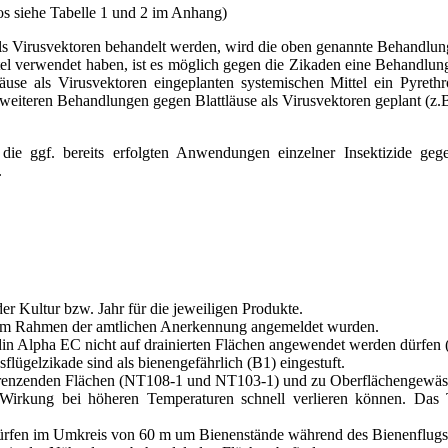
os siehe Tabelle 1 und 2 im Anhang)
ls Virusvektoren behandelt werden, wird die oben genannte Behandlungss
l verwendet haben, ist es möglich gegen die Zikaden eine Behandlung 
use als Virusvektoren eingeplanten systemischen Mittel ein Pyreth
 weiteren Behandlungen gegen Blattläuse als Virusvektoren geplant (z.
.
 die ggf. bereits erfolgten Anwendungen einzelner Insektizide geg
.
r Kultur bzw. Jahr für die jeweiligen Produkte.
e im Rahmen der amtlichen Anerkennung angemeldet wurden.
idin Alpha EC nicht auf drainierten Flächen angewendet werden dürfen
lügelzikade sind als bienengefährlich (B1) eingestuft.
ngrenzenden Flächen (NT108-1 und NT103-1) und zu Oberflächengewä
e Wirkung bei höheren Temperaturen schnell verlieren können. Das 
dürfen im Umkreis von 60 m um Bienenstände während des Bienenflugs